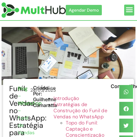
Agendar Demo
Com
Compartilh
Funil
Criado
Índice
Blog
24/03/2025
Por:
de
–
Introdução
Guilherme
Vendas
WhatsApp
Estratégias de
Camaratta
no
–
Construção do Funil de
WhatsApp:
Vendas no WhatsApp
Funil
Topo do Funil:
Estratégia
de
Captação e
para
Vendas
Conscientização