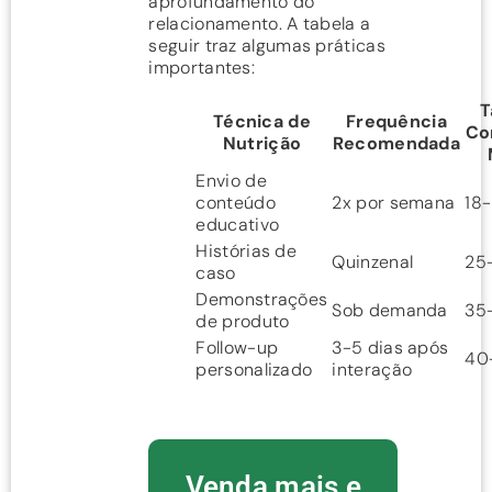
aprofundamento do
relacionamento. A tabela a
seguir traz algumas práticas
importantes:
T
Técnica de
Frequência
Co
Nutrição
Recomendada
Envio de
conteúdo
2x por semana
18
educativo
Histórias de
Quinzenal
25
caso
Demonstrações
Sob demanda
35
de produto
Follow-up
3-5 dias após
40
personalizado
interação
Venda mais e