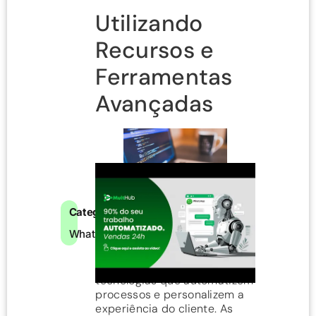
Utilizando
Recursos e
Ferramentas
Avançadas
Categorias:
Aprimorar o funil de vendas
WhatsApp
no WhatsApp depende
significativamente da
implementação de
tecnologias que automatizem
processos e personalizem a
experiência do cliente. As