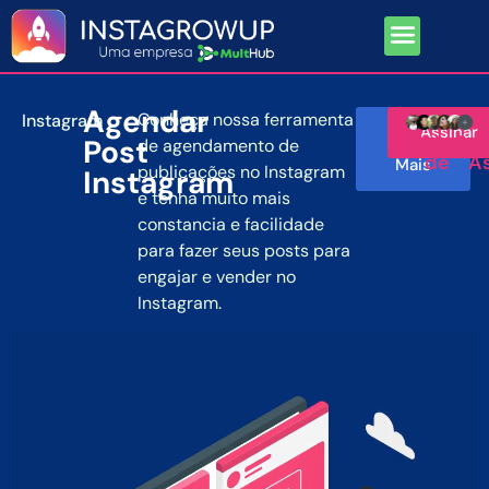
Como funcion
Agendar
Conheça nossa ferramenta
Instagram
Quero
Assinar
Mais 
0
Post
de agendamento de
Saber
de 
A
Mais
publicações no Instagram
Instagram
e tenha muito mais
constancia e facilidade
para fazer seus posts para
engajar e vender no
Instagram.