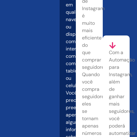
de
em
Instagram
qualquer
é
navegador
muito
ou
mais
dispositivo
eficiente
com
do
internet,
que
Com a
como
comprar
Automação
computador,
seguidores.
para
tablet
Quando
Instagram,
ou
você
além
celular.
compra
de
Você
seguidores,
ganhar
precisará
eles
mais
preencher
se
seguidores,
apenas
tornam
você
algumas
apenas
poderá
informações
números
automatizar
sobre