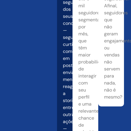
seguidores
mil
Afinal,
dos
seguidores
seguidores
seus
segmentados
que
concorrentes
por
não
—
mês,
geram
seguindo,
que
engajament
curtindo,
têm
ou
comentando
maior
vendas
em
probabilidade
não
posts,
de
servem
enviando
interagir
para
mensagens,
com
nada,
reagindo
seu
não é
a
perfil
mesmo?
stories,
e uma
entre
relevante
outras
chance
ações
de
—