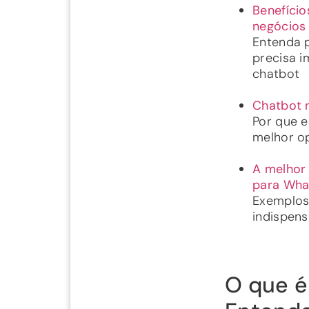
Benefício
negócios
Entenda 
precisa 
chatbot
Chatbot 
Por que e
melhor o
A melhor
para Wh
Exemplos
indispens
O que é