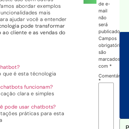
de e-
 Vamos abordar exemplos
mail
 funcionalidades mais
não
ara ajudar você a entender
será
cnologia pode transformar
publicado.
 ao cliente e as vendas do
Campos
obrigatórios
são
marcados
com
*
chatbot?
 que é esta técnologia
Comentário
*
chatbots funcionam?
cação clara e simples
ê pode usar chatbots?
tações práticas para esta
a
P