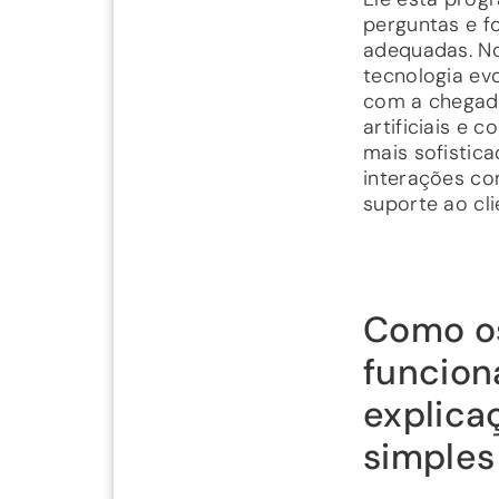
perguntas e f
adequadas. No
tecnologia evo
com a chegada
artificiais e 
mais sofistic
interações co
suporte ao cli
Como o
funcio
explica
simples