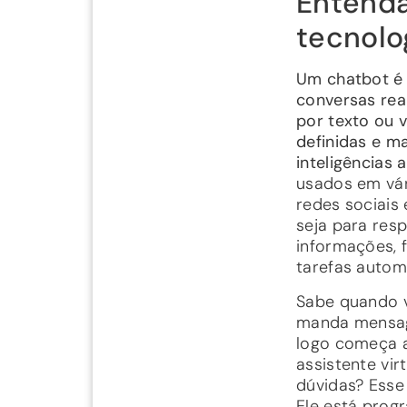
Entenda
tecnolo
Um chatbot é
conversas rea
por texto ou v
definidas e m
inteligências ar
usados em vár
redes sociais
seja para res
informações, f
tarefas autom
Sabe quando v
manda mensa
logo começa 
assistente vir
dúvidas? Esse
Ele está prog