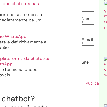
s dos chatbots para
por que sua empresa
Nome
imediatamente de um
*
no WhatsApp
E-mail
sta é definitivamente a
*
pção
 plataforma de chatbots
Site
atsApp
 e funcionalidades
áveis
 chatbot?