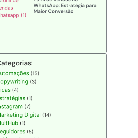
WhatsApp: Estratégia para
Maior Conversão
ategorias:
utomações
(15)
opywriting
(3)
icas
(4)
stratégias
(1)
nstagram
(7)
arketing Digital
(14)
ultHub
(1)
eguidores
(5)