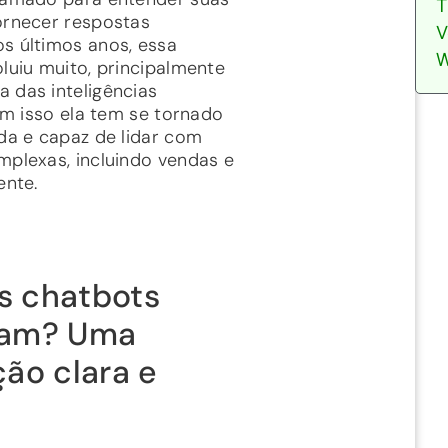
T
ornecer respostas
V
s últimos anos, essa
W
luiu muito, principalmente
 das inteligências
com isso ela tem se tornado
ada e capaz de lidar com
mplexas, incluindo vendas e
ente.
s chatbots
nam? Uma
ção clara e