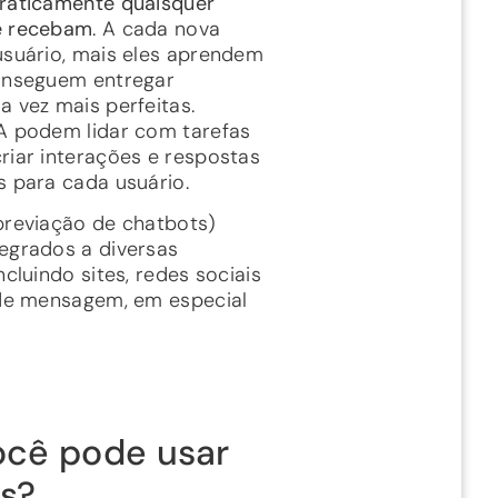
raticamente quaisquer
e recebam
. A cada nova
usuário, mais eles aprendem
onseguem entregar
a vez mais perfeitas.
A podem lidar com tarefas
riar interações e respostas
s para cada usuário.
breviação de chatbots)
egrados a diversas
ncluindo sites, redes sociais
 de mensagem, em especial
cê pode usar
s?