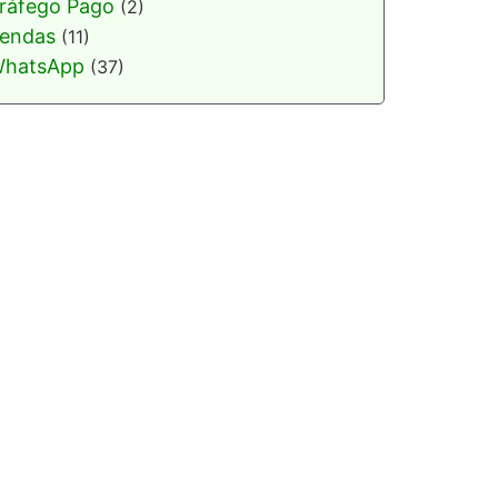
ráfego Pago
(2)
endas
(11)
hatsApp
(37)