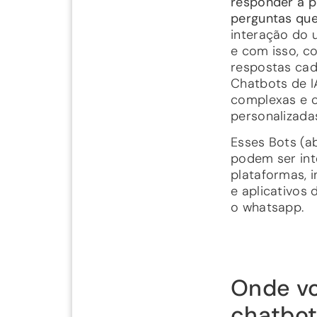
responder a p
perguntas qu
interação do 
e com isso, c
respostas cad
Chatbots de I
complexas e c
personalizada
Esses Bots (a
podem ser int
plataformas, i
e aplicativos
o whatsapp.
Onde vo
chatbot