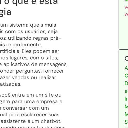
 o que é esta
gia
 um sistema que simula
is com os usuários, seja
oz, utilizando regras pré-
ais recentemente,
tificiais
. Eles podem ser
C
ios lugares, como sites,
 e aplicativos de mensagens,
A
ponder perguntas, fornecer
C
azer vendas ou realizar
D
atizadas.
e
ocê entra em um site ou
I
gem para uma empresa e
M
a conversar com um
tual para esclarecer suas
M
 assistente é um chatbot.
S
ramado para entender suas