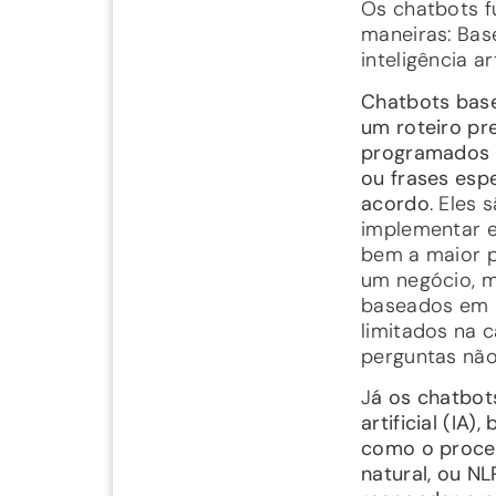
Os chatbots 
maneiras: Bas
inteligência art
Chatbots bas
um roteiro pre
programados 
ou frases esp
acordo
. Eles 
implementar 
bem a maior p
um negócio, m
baseados em 
limitados na 
perguntas não
J
á os chatbot
artificial (IA)
como o proce
natural, ou NL