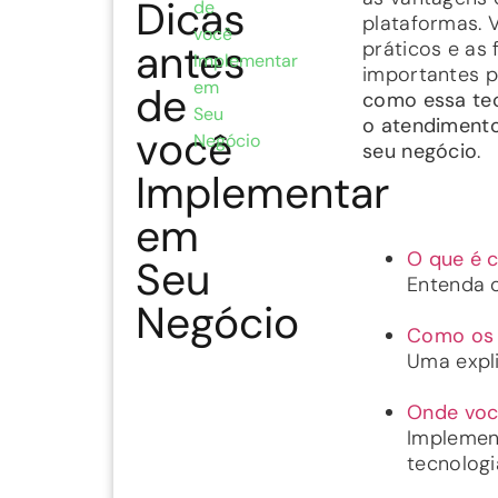
Dicas
de
plataformas.
você
antes
práticos e as
Implementar
importantes p
em
de
como essa te
Seu
o atendimento
você
Negócio
seu negócio
.
Implementar
em
O que é 
Seu
Entenda o
Negócio
Como os 
Uma expli
Onde voc
Implemen
tecnologi