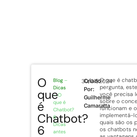
O
O que é chatb
Blog
–
Criado
30/07/2024
pergunta, est
Dicas
Por:
que
você precisa l
–
O
Guilherme
sobre o conce
é
que é
Camaratta
funcionam e 
Chatbot?
Chatbot?
implementá-l
6
quais são os p
Dicas
6
os chatbots 
antes
as vantagens 