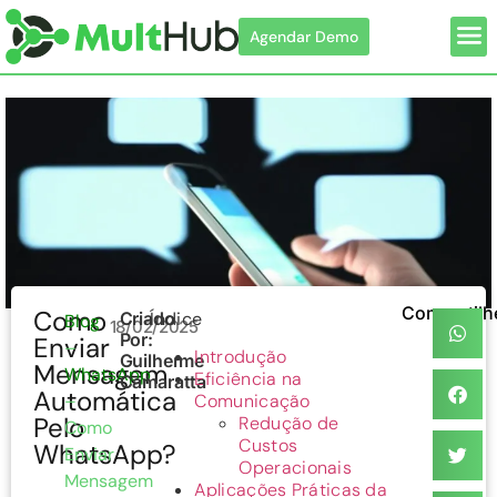
Agendar Demo
Com
Compartilh
Como
Criado
Índice
Blog
18/02/2025
Por:
Enviar
–
Introdução
Guilherme
Mensagem
WhatsApp
Eficiência na
Camaratta
Automática
–
Comunicação
Pelo
Redução de
Como
Custos
WhatsApp?
Enviar
Operacionais
Mensagem
Aplicações Práticas da