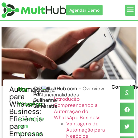
Agendar Demo
Com
Compartilh
Automação
Criado
Índice
Blog
10/10/2024
Por:
para
–
Introdução
Guilherme
WhatsApp
WhatsApp
Compreendendo a
Camaratta
Business:
–
Automação do
Eficiência
WhatsApp Business
Automação
Vantagens da
para
para
Automação para
Empresas
WhatsApp
Negócios